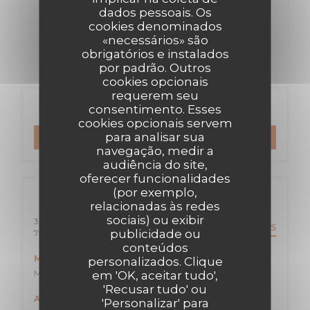
dados pessoais. Os
cookies denominados
«necessários» são
obrigatórios e instalados
por padrão. Outros
cookies opcionais
requerem seu
Reserva
consentimento. Esses
cookies opcionais servem
para analisar sua
RESERVAR UMA MESA
navegação, medir a
audiência do site,
oferecer funcionalidades
(por exemplo,
Informações gerais
relacionadas às redes
sociais) ou exibir
3-7 Rue Albert Marquet
DIREÇÕES
publicidade ou
((abre numa nova janela))
75020 Paris
conteúdos
Metro
personalizados. Clique
Maraîchers ligne 9 /Marie de Miribel T3B
em 'OK, aceitar tudo',
'Recusar tudo' ou
Autocarro
'Personalizar' para