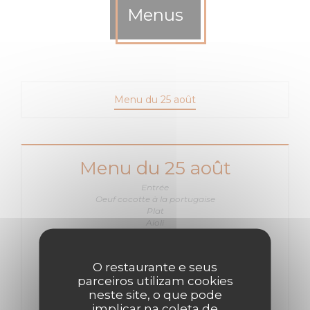
Menus
Menu du 25 août
Menu du 25 août
Entrée
Oeuf cocotte à la portugaise
Plat
Aioli
Pommes de terre
Brocolis au beurre
Dessert
O restaurante e seus
Riz au lait
parceiros utilizam cookies
neste site, o que pode
22,00 EUR
implicar na coleta de