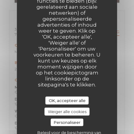
functies te bieden (bijv.
gerelateerd aan sociale
netwerken) of
gepersonaliseerde
Algemene informatie
advertenties of inhoud
3-7 Rue Albert Marquet
weer te geven. Klik op
ROUTEBESCHRIJVING
((opent in een nieuw venster))
75020 Paris
'OK, accepteer alle',
'Weiger alle' of
Ondergrondse
'Personaliseer' om uw
Maraîchers ligne 9 /Marie de Miribel T3B
voorkeuren te beheren. U
kunt uw keuzes op elk
Bus
moment wijzigen door
26, 64 (Pyrénées Bagnolet) 501 (Albert Marquet)
op het cookiepictogram
linksonder op de
Openingstijden
sitepagina's te klikken.
Maandag
Gesloten
Dinsdag
OK, accepteer alle
12:15 - 14:00
Woensdag
Weiger alle cookies
Gesloten
Personaliseer
Donderdag
12:15 - 14:00
Beleid voor de bescherming van