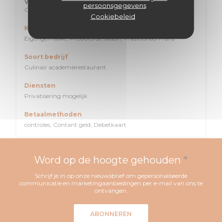
Vri
-
Zon
persoonsgegevens
Gesloten
Cookiebeleid
Keuken
Eigengemaakt, Produits de saison, Traditioneel Frans
Soort bedrijf
Culinair academierestaurant
Diensten
Privatisering mogelijk
Betaalmethoden
controles, Contant geld, Debetkaart
Word op de hoogte gehouden
*
Schrijf je in op onze nieuwsbrief om gepersonaliseerde
communicatie en marketingaanbiedingen per e-mail van ons te
ontvangen.
ABONNEREN