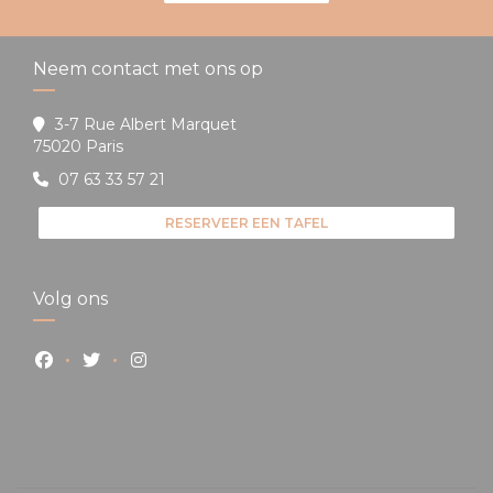
Neem contact met ons op
3-7 Rue Albert Marquet
((opent in een nieuw venster))
75020 Paris
07 63 33 57 21
RESERVEER EEN TAFEL
Volg ons
Facebook ((opent in een nieuw venster))
Twitter ((opent in een nieuw venster))
Instagram ((opent in een nieuw venster)