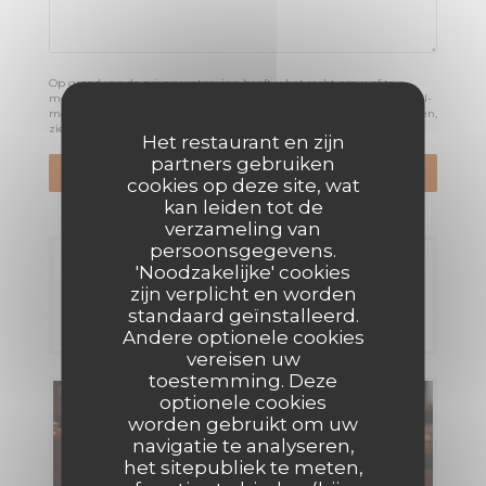
Op grond van de privacywetgeving heeft u het recht om u af te
melden voor telefonische marketing via het Bel-me-niet Register:
bel-
me-niet.nl
. Voor meer informatie over hoe wij uw gegevens verwerken,
zie ons
privacybeleid
.
Het restaurant en zijn
partners gebruiken
cookies op deze site, wat
kan leiden tot de
verzameling van
persoonsgegevens.
Reservering
'Noodzakelijke' cookies
zijn verplicht en worden
standaard geïnstalleerd.
RESERVEER EEN TAFEL
Andere optionele cookies
vereisen uw
toestemming. Deze
optionele cookies
Menu's
worden gebruikt om uw
navigatie te analyseren,
ONTDEK ONS MENU
het sitepubliek te meten,